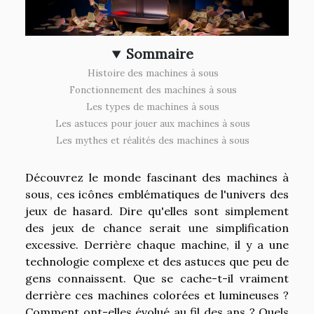
Sommaire
Histoire des machines à sous
Fonctionnement des machines à sous
Les types de machines à sous
Les astuces pour jouer aux machines à sous
Les mythes et réalités des machines à sous
Découvrez le monde fascinant des machines à
sous, ces icônes emblématiques de l'univers des
jeux de hasard. Dire qu'elles sont simplement
des jeux de chance serait une simplification
excessive. Derrière chaque machine, il y a une
technologie complexe et des astuces que peu de
gens connaissent. Que se cache-t-il vraiment
derrière ces machines colorées et lumineuses ?
Comment ont-elles évolué au fil des ans ? Quels