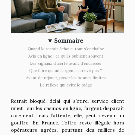
Sommaire
Quand le retrait échoue, tout s’enchaîne
Avis en ligne : ce qu’ils oublient souvent
Les signaux d’alerte avant d’encaisser
Que faire quand l’argent n’arrive pas ?
Avant de rejouer, poser les bonnes limites
Le réflexe qui évite le piège
Retrait bloqué, délai qui s’étire, service client
muet : sur les casinos en ligne, l’argent disparaît
rarement, mais l’attente, elle, peut devenir un
gouffre. En France, l’offre reste illégale hors
opérateurs agréés, pourtant des milliers de