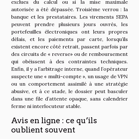
exclues du calcul ou si la mise maximale
autorisée a été dépassée. Troisième verrou : la
banque et les prestataires. Les virements SEPA
peuvent prendre plusieurs jours ouvrés, les
portefeuilles électroniques ont leurs propres
délais, et les paiements par carte, lorsqu’ils
existent encore côté retrait, passent parfois par
des circuits de « reverse» ou de remboursement
qui obéissent à des contraintes techniques.
Enfin, il y a l’arbitrage interne, quand l’opérateur
suspecte une « multi-compte », un usage de VPN
ou un comportement assimilé à une stratégie
abusive, et à ce stade, le dossier peut basculer
dans une file d’attente opaque, sans calendrier
ferme ni interlocuteur stable.
Avis en ligne : ce qu’ils
oublient souvent