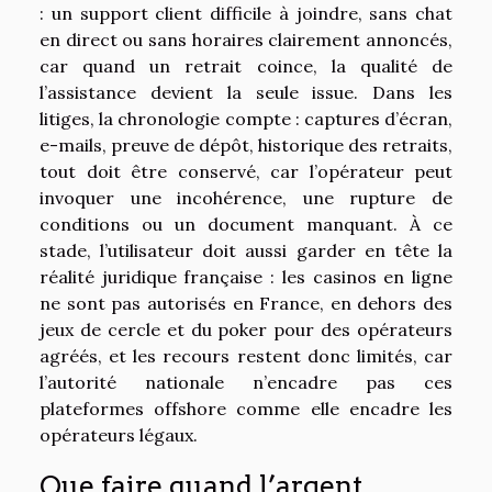
: un support client difficile à joindre, sans chat
en direct ou sans horaires clairement annoncés,
car quand un retrait coince, la qualité de
l’assistance devient la seule issue. Dans les
litiges, la chronologie compte : captures d’écran,
e-mails, preuve de dépôt, historique des retraits,
tout doit être conservé, car l’opérateur peut
invoquer une incohérence, une rupture de
conditions ou un document manquant. À ce
stade, l’utilisateur doit aussi garder en tête la
réalité juridique française : les casinos en ligne
ne sont pas autorisés en France, en dehors des
jeux de cercle et du poker pour des opérateurs
agréés, et les recours restent donc limités, car
l’autorité nationale n’encadre pas ces
plateformes offshore comme elle encadre les
opérateurs légaux.
Que faire quand l’argent