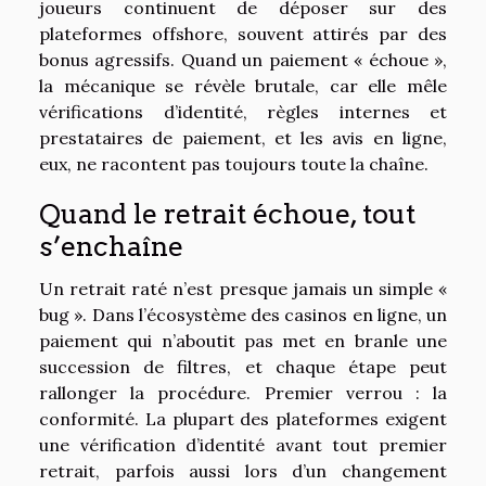
joueurs continuent de déposer sur des
plateformes offshore, souvent attirés par des
bonus agressifs. Quand un paiement « échoue »,
la mécanique se révèle brutale, car elle mêle
vérifications d’identité, règles internes et
prestataires de paiement, et les avis en ligne,
eux, ne racontent pas toujours toute la chaîne.
Quand le retrait échoue, tout
s’enchaîne
Un retrait raté n’est presque jamais un simple «
bug ». Dans l’écosystème des casinos en ligne, un
paiement qui n’aboutit pas met en branle une
succession de filtres, et chaque étape peut
rallonger la procédure. Premier verrou : la
conformité. La plupart des plateformes exigent
une vérification d’identité avant tout premier
retrait, parfois aussi lors d’un changement