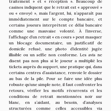
traitement » et « réception ». Beaucoup de
casinos indiquent que le retrait est « approuvé »
ou « envoyé », mais l’argent, lui, n’apparaît pas
immédiatement sur le compte bancaire, et
certains joueurs interprètent ce délai bancaire
comme une mauvaise volonté. À l’inverse,
l’affichage d’un retrait « en cours » peut masquer
un blocage documentaire, un justificatif de
domicile refusé, une photo d’identité jugée
illisible ou un selfie non conforme. Les avis ne
disent pas non plus si le joueur a multiplié les
tickets auprès du support, une pratique qui, dans
certains centres d’assistance, renvoie le dossier
au bas de la pile. Pour se faire une idée plus
robuste qu’une simple note, il faut confronter les
retours, vérifier les motifs récurrents et les
conditions de retrait mentionnées noir sur
blanc, en s’aidant, au besoin, d’analyses
structurées comme celles accessibles via