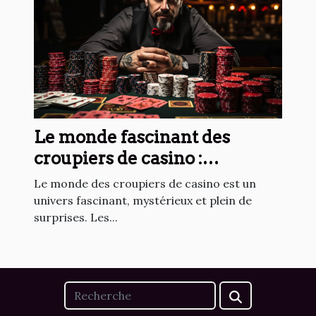
Le monde fascinant des
croupiers de casino :
découvrez leurs histoires
Le monde des croupiers de casino est un
univers fascinant, mystérieux et plein de
surprises. Les...