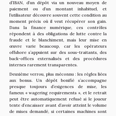
d’IBAN, d’un dépôt via un nouveau moyen de
paiement ou d’un montant inhabituel, et
l’utilisateur découvre souvent cette condition au
moment précis où il veut récupérer son gain.
Dans la finance numérique, ces contrôles
répondent à des obligations de lutte contre la
fraude et le blanchiment, mais leur mise en
œuvre varie beaucoup, car les opérateurs
offshore s’appuient sur des sous-traitants, des
back-offices externalisés et des procédures
internes rarement transparentes.
Deuxième verrou, plus méconnu : les règles liées
aux bonus. Un dépôt bonifié s’accompagne
presque toujours d’exigences de mise, les
fameux « wagering requirements », et le retrait
peut être automatiquement refusé si le joueur
tente d’encaisser avant d’avoir atteint le volume
de mises demandé, si certaines machines sont