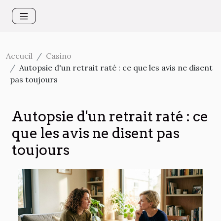
Accueil
Casino
Autopsie d'un retrait raté : ce que les avis ne disent
pas toujours
Autopsie d'un retrait raté : ce
que les avis ne disent pas
toujours