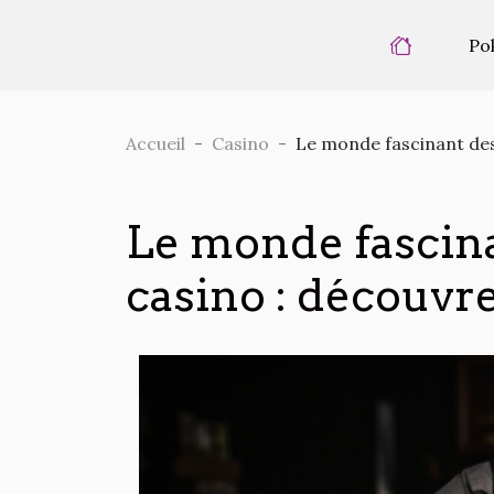
Po
Accueil
Casino
Le monde fascinant des 
Le monde fascina
casino : découvre