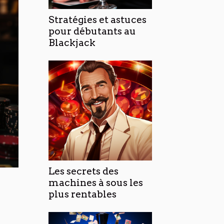
Stratégies et astuces
pour débutants au
Blackjack
Les secrets des
machines à sous les
plus rentables