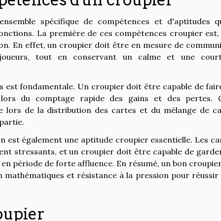
nsemble spécifique de compétences et d'aptitudes qu
onctions. La première de ces compétences croupier est,
on. En effet, un croupier doit être en mesure de commun
 joueurs, tout en conservant un calme et une court
 est fondamentale. Un croupier doit être capable de fair
 lors du comptage rapide des gains et des pertes. 
 lors de la distribution des cartes et du mélange de ca
partie.
ion est également une aptitude croupier essentielle. Les ca
nt stressants, et un croupier doit être capable de garde
en période de forte affluence. En résumé, un bon croupier
 mathématiques et résistance à la pression pour réussir
oupier