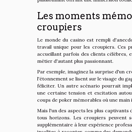
Les moments mémora
croupiers
Le monde du casino est rempli d'anecd
travail unique pour les croupiers. Ces 
accueillant parfois des clients célèbres, 
métier d'autant plus passionnant.
Par exemple, imaginez la surprise d'un cro
l'étonnement se lisent sur le visage du gag
féliciter. Un autre scénario pourrait imp
une certaine tension et excitation autou
coups de poker mémorables où une main im
Mais l'un des aspects les plus captivants
tous horizons. Les croupiers peuvent s
supplémentaire à leur expérience professi
insolites à raconter, comme des demandes