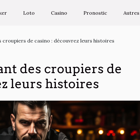
ker
Loto
Casino
Pronostic
Autres
croupiers de casino : découvrez leurs histoires
nt des croupiers de
z leurs histoires